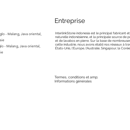
Entreprise
InterlinkStone indonesia est le principal fabricant e
lo - Malang, Java oriental,
naturelle indonésienne, et la principale source de
sie
et de lavabos en pierre. Sur la base de nombreuse
cette industrie, nous avons établi nos réseaux à tra
lo - Malang, Java oriental,
États-Unis, l'Europe, l'Australie, Singapour, la Corée
ie
Termes, conditions et amp;
Informations générales