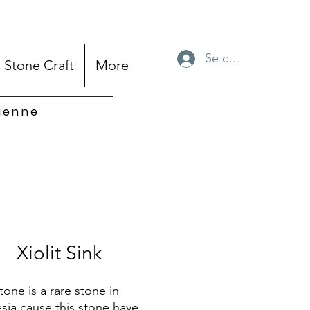
Se connecter
Stone Craft
More
sienne
Xiolit Sink
stone is a rare stone in
sia cause this stone have