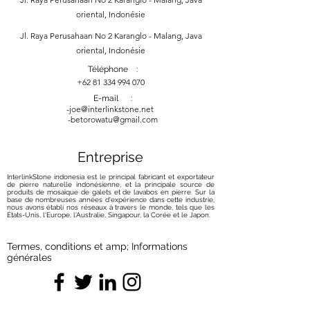
oriental, Indonésie
Jl. Raya Perusahaan No 2 Karanglo - Malang, Java
oriental, Indonésie
Téléphone :
+62 81 334 994 070
E-mail :
-
joe@interlinkstone.net
-betorowatu@gmail.com
Entreprise
InterlinkStone indonesia est le principal fabricant et exportateur
de pierre naturelle indonésienne, et la principale source de
produits de mosaïque de galets et de lavabos en pierre. Sur la
base de nombreuses années d'expérience dans cette industrie,
nous avons établi nos réseaux à travers le monde, tels que les
États-Unis, l'Europe, l'Australie, Singapour, la Corée et le Japon.
Termes, conditions et amp; Informations
générales