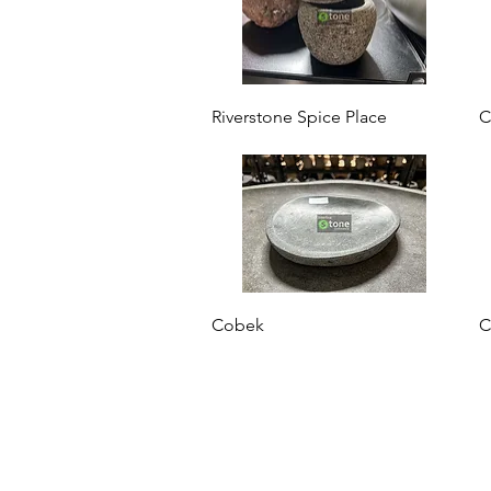
Aperçu rapide
Riverstone Spice Place
C
Aperçu rapide
Cobek
C