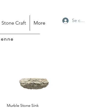
Se connecter
Stone Craft
More
sienne
Aperçu rapide
Murble Stone Sink