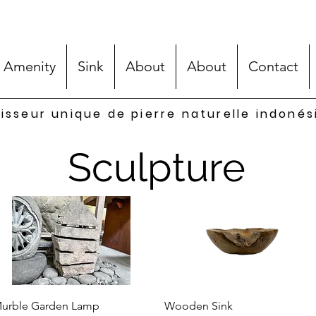
 Amenity
Sink
About
About
Contact
isseur unique de pierre naturelle indoné
Sculpture
Aperçu rapide
Aperçu rapide
urble Garden Lamp
Wooden Sink