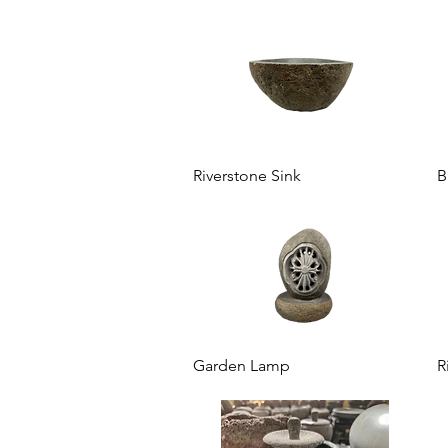
Aperçu rapide
Riverstone Sink
B
Aperçu rapide
Garden Lamp
R