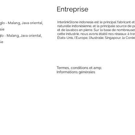
Entreprise
InterlinkStone indonesia est le principal fabricant e
lo - Malang, Java oriental,
naturelle indonésienne, et la principale source de
sie
et de lavabos en pierre. Sur la base de nombreuse
cette industrie, nous avons établi nos réseaux à tra
lo - Malang, Java oriental,
États-Unis, l'Europe, l'Australie, Singapour, la Corée
ie
Termes, conditions et amp;
Informations générales