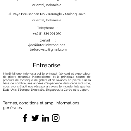
oriental, Indonésie
Jl. Raya Perusahaan No 2 Karanglo - Malang, Java
oriental, Indonésie
Téléphone :
+62 81 334 994 070
E-mail :
-
joe@interlinkstone.net
-betorowatu@gmail.com
Entreprise
InterlinkStone indonesia est le principal fabricant et exportateur
de pierre naturelle indonésienne, et la principale source de
produits de mosaïque de galets et de lavabos en pierre. Sur la
base de nombreuses années d'expérience dans cette industrie,
nous avons établi nos réseaux à travers le monde, tels que les
États-Unis, l'Europe, l'Australie, Singapour, la Corée et le Japon.
Termes, conditions et amp; Informations
générales