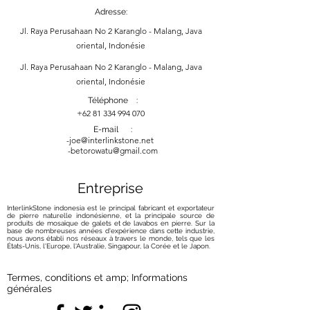
Adresse:
Jl. Raya Perusahaan No 2 Karanglo - Malang, Java
oriental, Indonésie
Jl. Raya Perusahaan No 2 Karanglo - Malang, Java
oriental, Indonésie
Téléphone :
+62 81 334 994 070
E-mail :
-
joe@interlinkstone.net
-betorowatu@gmail.com
Entreprise
InterlinkStone indonesia est le principal fabricant et exportateur
de pierre naturelle indonésienne, et la principale source de
produits de mosaïque de galets et de lavabos en pierre. Sur la
base de nombreuses années d'expérience dans cette industrie,
nous avons établi nos réseaux à travers le monde, tels que les
États-Unis, l'Europe, l'Australie, Singapour, la Corée et le Japon.
Termes, conditions et amp; Informations
générales