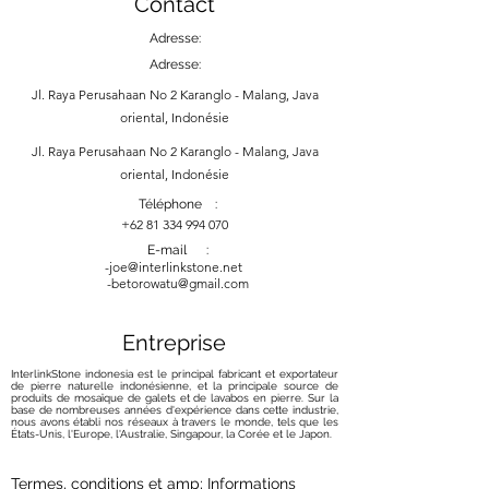
Contact
Adresse:
Adresse:
Jl. Raya Perusahaan No 2 Karanglo - Malang, Java
oriental, Indonésie
Jl. Raya Perusahaan No 2 Karanglo - Malang, Java
oriental, Indonésie
Téléphone :
+62 81 334 994 070
E-mail :
-
joe@interlinkstone.net
-betorowatu@gmail.com
Entreprise
InterlinkStone indonesia est le principal fabricant et exportateur
de pierre naturelle indonésienne, et la principale source de
produits de mosaïque de galets et de lavabos en pierre. Sur la
base de nombreuses années d'expérience dans cette industrie,
nous avons établi nos réseaux à travers le monde, tels que les
États-Unis, l'Europe, l'Australie, Singapour, la Corée et le Japon.
Termes, conditions et amp; Informations