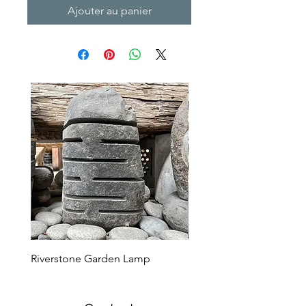
Ajouter au panier
Riverstone Garden Lamp
Murble Garden Lamp