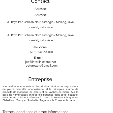
Contact
Adresse:
Adresse:
Jl. Raya Perusahaan No 2 Karanglo - Malang, Java
oriental, Indonésie
Jl. Raya Perusahaan No 2 Karanglo - Malang, Java
oriental, Indonésie
Téléphone :
+62 81 334 994 070
E-mail :
-
joe@interlinkstone.net
-betorowatu@gmail.com
Entreprise
InterlinkStone indonesia est le principal fabricant et exportateur
de pierre naturelle indonésienne, et la principale source de
produits de mosaïque de galets et de lavabos en pierre. Sur la
base de nombreuses années d'expérience dans cette industrie,
nous avons établi nos réseaux à travers le monde, tels que les
États-Unis, l'Europe, l'Australie, Singapour, la Corée et le Japon.
Termes, conditions et amp; Informations