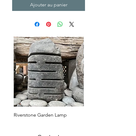
Ajouter au panier
Riverstone Garden Lamp
Murble Garden Lamp