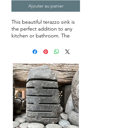
Ajouter au panier
This beautiful terazzo sink is
the perfect addition to any
kitchen or bathroom. The
luxurious stone is both
elegant and long lasting,
making it a great choice for a
homeowner looking for a sink
that will last for many years to
come. Its unique look is sure
to add character to any room,
making it a timeless piece of
art. Our craftsmen have taken
the time to ensure that each
terazzo sink is created with
the highest quality materials
and attention to detail, so