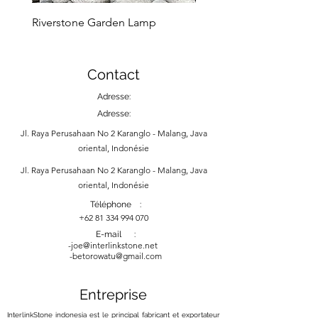
you can enjoy it for years to
Riverstone Garden Lamp
Murble Garden Lamp
come.
Contact
Adresse:
Adresse:
Jl. Raya Perusahaan No 2 Karanglo - Malang, Java
oriental, Indonésie
Jl. Raya Perusahaan No 2 Karanglo - Malang, Java
oriental, Indonésie
Téléphone :
+62 81 334 994 070
E-mail :
-
joe@interlinkstone.net
-betorowatu@gmail.com
Entreprise
InterlinkStone indonesia est le principal fabricant et exportateur