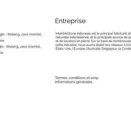
Entreprise
InterlinkStone indonesia est le principal fabricant e
lo - Malang, Java oriental,
naturelle indonésienne, et la principale source de
sie
et de lavabos en pierre. Sur la base de nombreuse
cette industrie, nous avons établi nos réseaux à tra
lo - Malang, Java oriental,
États-Unis, l'Europe, l'Australie, Singapour, la Corée
ie
Termes, conditions et amp;
Informations générales