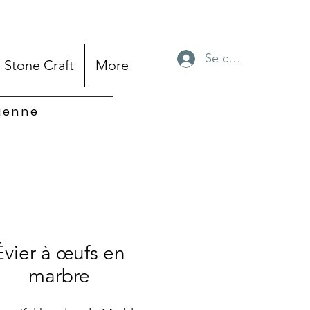
Se connecter
Stone Craft
More
sienne
Évier à œufs en
marbre