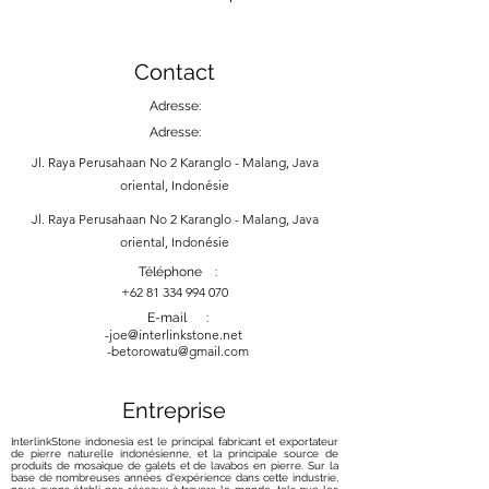
Contact
Adresse:
Adresse:
Jl. Raya Perusahaan No 2 Karanglo - Malang, Java
oriental, Indonésie
Jl. Raya Perusahaan No 2 Karanglo - Malang, Java
oriental, Indonésie
Téléphone :
+62 81 334 994 070
E-mail :
-
joe@interlinkstone.net
-betorowatu@gmail.com
Entreprise
InterlinkStone indonesia est le principal fabricant et exportateur
de pierre naturelle indonésienne, et la principale source de
produits de mosaïque de galets et de lavabos en pierre. Sur la
base de nombreuses années d'expérience dans cette industrie,