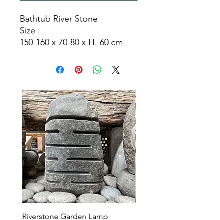
Bathtub River Stone
Size :
150-160 x 70-80 x H. 60 cm
170-180 x 70-80 x H. 60 cm
170-180 x 90-100 x H. 60 cm
190-200 x 110-120 x H.60 cm
Riverstone Garden Lamp
Murble Garden Lamp