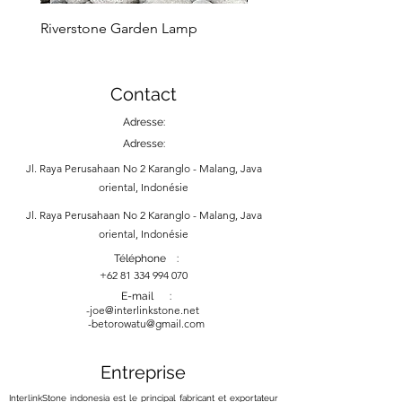
you can enjoy it for years to
Riverstone Garden Lamp
Murble Garden Lamp
come.
Contact
Adresse:
Adresse:
Jl. Raya Perusahaan No 2 Karanglo - Malang, Java
oriental, Indonésie
Jl. Raya Perusahaan No 2 Karanglo - Malang, Java
oriental, Indonésie
Téléphone :
+62 81 334 994 070
E-mail :
-
joe@interlinkstone.net
-betorowatu@gmail.com
Entreprise
InterlinkStone indonesia est le principal fabricant et exportateur