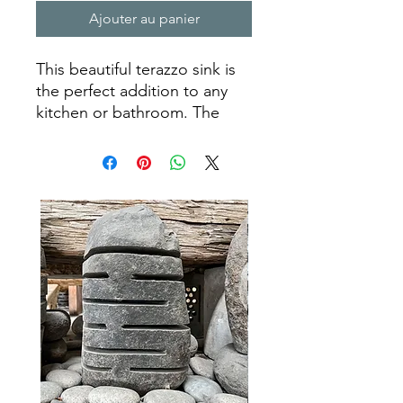
Ajouter au panier
This beautiful terazzo sink is
the perfect addition to any
kitchen or bathroom. The
luxurious stone is both
elegant and long lasting,
making it a great choice for a
homeowner looking for a sink
that will last for many years to
come. Its unique look is sure
to add character to any room,
making it a timeless piece of
art. Our craftsmen have taken
the time to ensure that each
terazzo sink is created with
the highest quality materials
and attention to detail, so