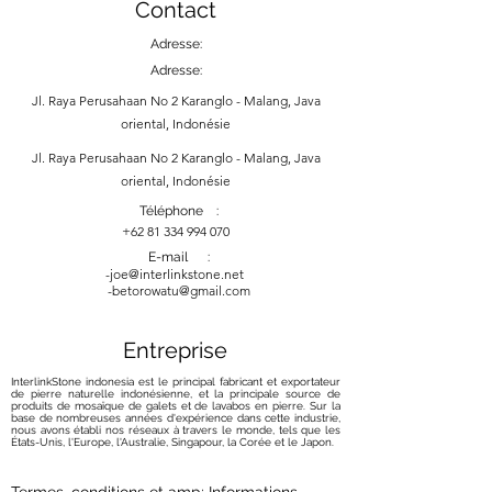
Contact
Adresse:
Adresse:
Jl. Raya Perusahaan No 2 Karanglo - Malang, Java
oriental, Indonésie
Jl. Raya Perusahaan No 2 Karanglo - Malang, Java
oriental, Indonésie
Téléphone :
+62 81 334 994 070
E-mail :
-
joe@interlinkstone.net
-betorowatu@gmail.com
Entreprise
InterlinkStone indonesia est le principal fabricant et exportateur
de pierre naturelle indonésienne, et la principale source de
produits de mosaïque de galets et de lavabos en pierre. Sur la
base de nombreuses années d'expérience dans cette industrie,
nous avons établi nos réseaux à travers le monde, tels que les
États-Unis, l'Europe, l'Australie, Singapour, la Corée et le Japon.