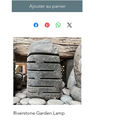
Ajouter au panier
Riverstone Garden Lamp
Murble Garden Lamp