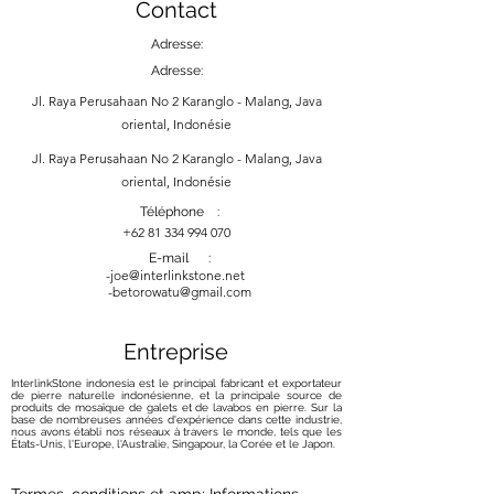
Contact
Adresse:
Adresse:
Jl. Raya Perusahaan No 2 Karanglo - Malang, Java
oriental, Indonésie
Jl. Raya Perusahaan No 2 Karanglo - Malang, Java
oriental, Indonésie
Téléphone :
+62 81 334 994 070
E-mail :
-
joe@interlinkstone.net
-betorowatu@gmail.com
Entreprise
InterlinkStone indonesia est le principal fabricant et exportateur
de pierre naturelle indonésienne, et la principale source de
produits de mosaïque de galets et de lavabos en pierre. Sur la
base de nombreuses années d'expérience dans cette industrie,
nous avons établi nos réseaux à travers le monde, tels que les
États-Unis, l'Europe, l'Australie, Singapour, la Corée et le Japon.