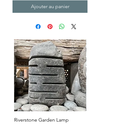
Ajouter au panier
Riverstone Garden Lamp
Murble Garden Lamp