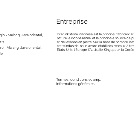
Entreprise
InterlinkStone indonesia est le principal fabricant e
lo - Malang, Java oriental,
naturelle indonésienne, et la principale source de
sie
et de lavabos en pierre. Sur la base de nombreuse
cette industrie, nous avons établi nos réseaux à tra
lo - Malang, Java oriental,
États-Unis, l'Europe, l'Australie, Singapour, la Corée
ie
Termes, conditions et amp;
Informations générales