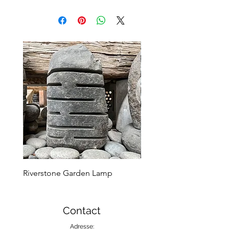
Riverstone Garden Lamp
Murble Garden Lamp
Contact
Adresse: