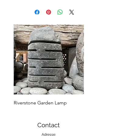
Riverstone Garden Lamp
Murble Garden Lamp
Contact
Adresse: