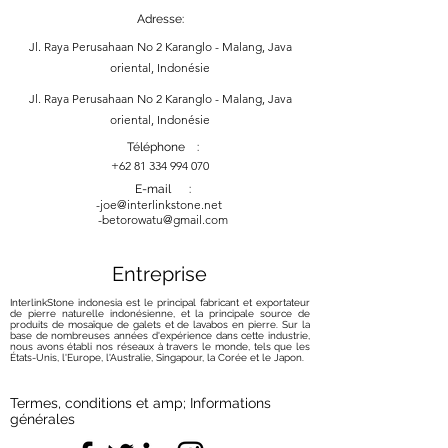
Adresse:
Jl. Raya Perusahaan No 2 Karanglo - Malang, Java
oriental, Indonésie
Jl. Raya Perusahaan No 2 Karanglo - Malang, Java
oriental, Indonésie
Téléphone :
+62 81 334 994 070
E-mail :
-
joe@interlinkstone.net
-betorowatu@gmail.com
Entreprise
InterlinkStone indonesia est le principal fabricant et exportateur
de pierre naturelle indonésienne, et la principale source de
produits de mosaïque de galets et de lavabos en pierre. Sur la
base de nombreuses années d'expérience dans cette industrie,
nous avons établi nos réseaux à travers le monde, tels que les
États-Unis, l'Europe, l'Australie, Singapour, la Corée et le Japon.
Termes, conditions et amp; Informations
générales