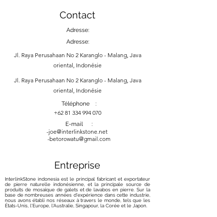
Contact
Adresse:
Adresse:
Jl. Raya Perusahaan No 2 Karanglo - Malang, Java
oriental, Indonésie
Jl. Raya Perusahaan No 2 Karanglo - Malang, Java
oriental, Indonésie
Téléphone :
+62 81 334 994 070
E-mail :
-
joe@interlinkstone.net
-betorowatu@gmail.com
Entreprise
InterlinkStone indonesia est le principal fabricant et exportateur
de pierre naturelle indonésienne, et la principale source de
produits de mosaïque de galets et de lavabos en pierre. Sur la
base de nombreuses années d'expérience dans cette industrie,
nous avons établi nos réseaux à travers le monde, tels que les
États-Unis, l'Europe, l'Australie, Singapour, la Corée et le Japon.