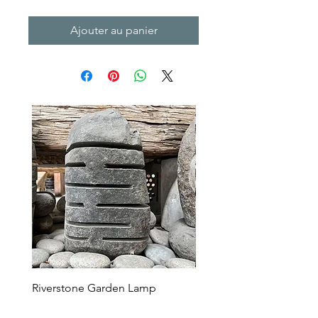
Ajouter au panier
Riverstone Garden Lamp
Murble Garden Lamp