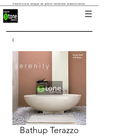
Fournisseur unique de pierre naturelle indonésienne
Bathup Terazzo