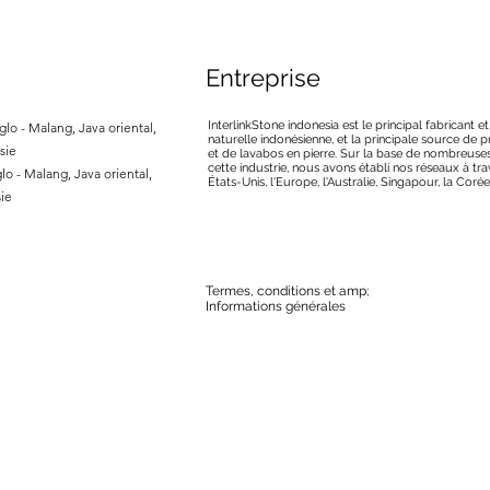
Entreprise
InterlinkStone indonesia est le principal fabricant e
lo - Malang, Java oriental,
naturelle indonésienne, et la principale source de
sie
et de lavabos en pierre. Sur la base de nombreuse
cette industrie, nous avons établi nos réseaux à tra
lo - Malang, Java oriental,
États-Unis, l'Europe, l'Australie, Singapour, la Corée
ie
Termes, conditions et amp;
Informations générales