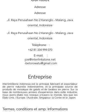
Adresse:
Adresse:
Jl. Raya Perusahaan No 2 Karanglo - Malang, Java
oriental, Indonésie
Jl. Raya Perusahaan No 2 Karanglo - Malang, Java
oriental, Indonésie
Téléphone :
+62 81 334 994 070
E-mail :
-
joe@interlinkstone.net
-betorowatu@gmail.com
Entreprise
InterlinkStone indonesia est le principal fabricant et exportateur
de pierre naturelle indonésienne, et la principale source de
produits de mosaïque de galets et de lavabos en pierre. Sur la
base de nombreuses années d'expérience dans cette industrie,
nous avons établi nos réseaux à travers le monde, tels que les
États-Unis, l'Europe, l'Australie, Singapour, la Corée et le Japon.
Termes, conditions et amp; Informations