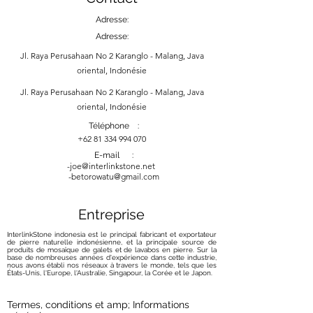
Adresse:
Adresse:
Jl. Raya Perusahaan No 2 Karanglo - Malang, Java
oriental, Indonésie
Jl. Raya Perusahaan No 2 Karanglo - Malang, Java
oriental, Indonésie
Téléphone :
+62 81 334 994 070
E-mail :
-
joe@interlinkstone.net
-betorowatu@gmail.com
Entreprise
InterlinkStone indonesia est le principal fabricant et exportateur
de pierre naturelle indonésienne, et la principale source de
produits de mosaïque de galets et de lavabos en pierre. Sur la
base de nombreuses années d'expérience dans cette industrie,
nous avons établi nos réseaux à travers le monde, tels que les
États-Unis, l'Europe, l'Australie, Singapour, la Corée et le Japon.
Termes, conditions et amp; Informations