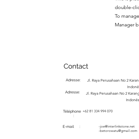
double-cli
To manage a
Manager bu
Contact
Adresse:
Jl. Raya Perusahaan No 2 Karang
Indoné
Adresse:
Jl. Raya Perusahaan No 2 Karang
Indonés
+62 81 334 994 070
Téléphone
:
-
joe@interlinkstone.net
E-mail :
-betorowatu@gmail.com