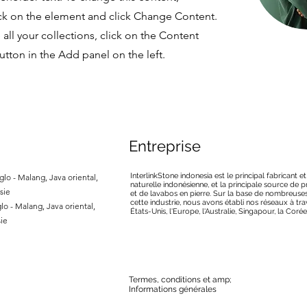
ck on the element and click Change Content.
ll your collections, click on the Content
tton in the Add panel on the left.
Entreprise
InterlinkStone indonesia est le principal fabricant e
lo - Malang, Java oriental,
naturelle indonésienne, et la principale source de
sie
et de lavabos en pierre. Sur la base de nombreuse
cette industrie, nous avons établi nos réseaux à tra
lo - Malang, Java oriental,
États-Unis, l'Europe, l'Australie, Singapour, la Corée
ie
Termes, conditions et amp;
Informations générales