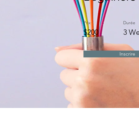
Prix
Durée
$200
3 We
Inscrire