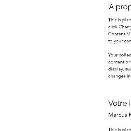
À pro
This is pla
click Chan
Content Ma
to your co
Your collec
content or 
display, su
changes in 
Votre 
Marcus H
This is pla